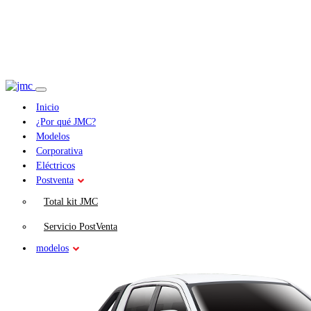
Inicio
¿Por qué JMC?
Modelos
Corporativa
Eléctricos
Postventa
Total kit JMC
Servicio PostVenta
modelos