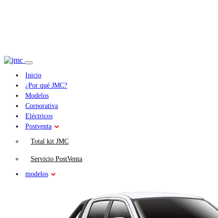
Inicio
¿Por qué JMC?
Modelos
Corporativa
Eléctricos
Postventa
Total kit JMC
Servicio PostVenta
modelos