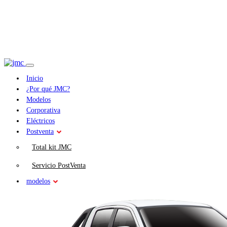
Inicio
¿Por qué JMC?
Modelos
Corporativa
Eléctricos
Postventa
Total kit JMC
Servicio PostVenta
modelos