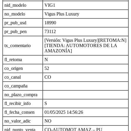
nid_modelo
VIG1
no_modelo
Vigus Plus Luxury
pr_pub_usd
18990
pr_pub_pen
73112
[Versión: Vigus Plus Luxury][RETOMA:N]
tx_comentario
[TIENDA: AUTOMOTORES DE LA
AMAZONÍA]
fl_retoma
N
co_origen
52
co_canal
CO
co_campaña
no_plazo_compra
fl_recibir_info
S
fl_fecha_consen
01/05/2025 14:56:26
no_valor_adic
NO
nid_punto_venta
CO-AUTOMOT AMAZ – PU