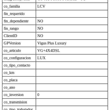
co_familia
LCV
fin_requerido
fin_dependiente
NO
fin_rango
NO
ClientID
NO
GPVersion
Vigus Plus Luxury
co_articulo
VG+4X4DSL
co_configuracion
LUX
co_tipo_contacto
co_km
co_placa
co_ano
co_inversion
0
co_transmision
co_tipo_trabajador