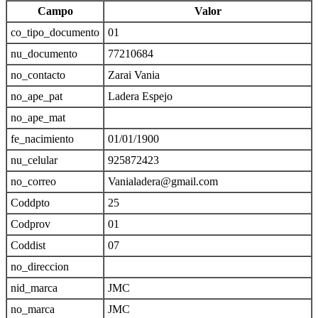
Campo
Valor
co_tipo_documento
01
nu_documento
77210684
no_contacto
Zarai Vania
no_ape_pat
Ladera Espejo
no_ape_mat
fe_nacimiento
01/01/1900
nu_celular
925872423
no_correo
Vanialadera@gmail.com
Coddpto
25
Codprov
01
Coddist
07
no_direccion
nid_marca
JMC
no_marca
JMC