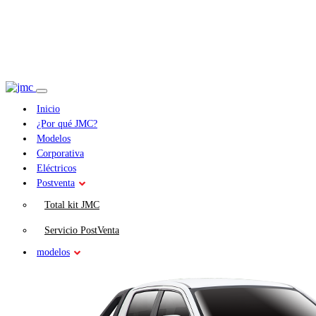
Inicio
¿Por qué JMC?
Modelos
Corporativa
Eléctricos
Postventa
Total kit JMC
Servicio PostVenta
modelos